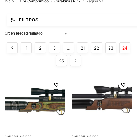
Inicio
Aire Comprimido
Carabinas PCP
Página 24
/
/
/
FILTROS
1
2
3
…
21
22
23
24
25
CARABINAS PCP
CARABINAS PCP