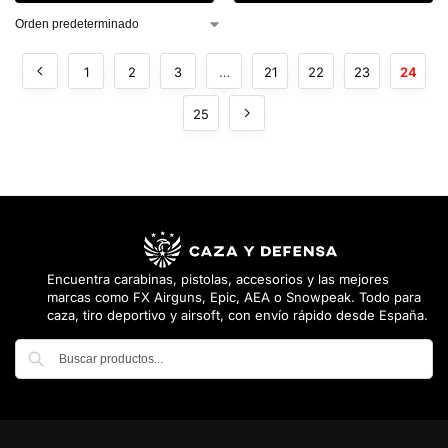
1
2
3
…
21
22
23
24
25
Encuentra carabinas, pistolas, accesorios y las mejores
marcas como FX Airguns, Epic, AEA o Snowpeak. Todo para
caza, tiro deportivo y airsoft, con envío rápido desde España.
Buscar