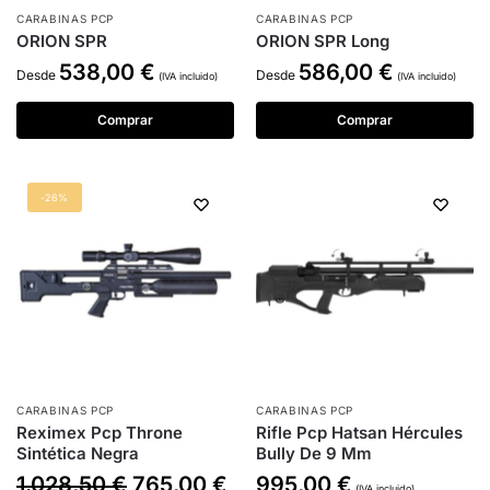
CARABINAS PCP
CARABINAS PCP
ORION SPR
ORION SPR Long
538,00
€
586,00
€
Desde
Desde
(IVA incluido)
(IVA incluido)
Comprar
Comprar
-26%
CARABINAS PCP
CARABINAS PCP
Reximex Pcp Throne
Rifle Pcp Hatsan Hércules
Sintética Negra
Bully De 9 Mm
1.028,50
€
765,00
€
995,00
€
(IVA incluido)