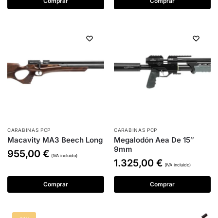
Comprar
Comprar
CARABINAS PCP
CARABINAS PCP
Macavity MA3 Beech Long
Megalodón Aea De 15″
9mm
955,00
€
(IVA incluido)
1.325,00
€
(IVA incluido)
Comprar
Comprar