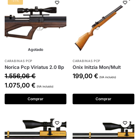
-31%
Agotado
CARABINAS PCP
CARABINAS PCP
Norica Pcp Viriatus 2.0 Bp
Onix Initzia Mon/Mult
1.556,06
€
199,00
€
(IVA incluido)
1.075,00
€
(IVA incluido)
Comprar
Comprar