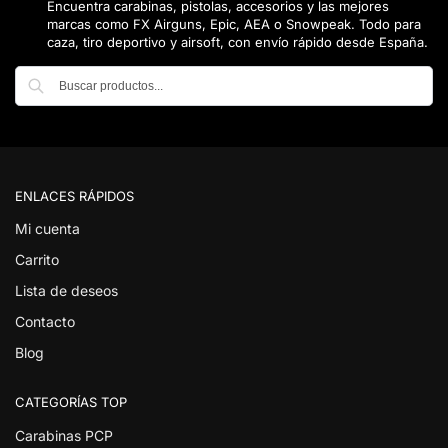
Encuentra carabinas, pistolas, accesorios y las mejores
marcas como FX Airguns, Epic, AEA o Snowpeak. Todo para
caza, tiro deportivo y airsoft, con envío rápido desde España.
Buscar
ENLACES RÁPIDOS
Mi cuenta
Carrito
Lista de deseos
Contacto
Blog
CATEGORÍAS TOP
Carabinas PCP