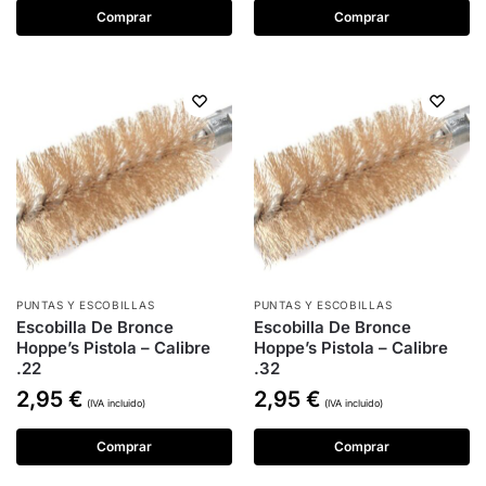
Comprar
Comprar
PUNTAS Y ESCOBILLAS
PUNTAS Y ESCOBILLAS
Escobilla De Bronce
Escobilla De Bronce
Hoppe’s Pistola – Calibre
Hoppe’s Pistola – Calibre
.22
.32
2,95
€
2,95
€
(IVA incluido)
(IVA incluido)
Comprar
Comprar