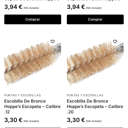
3,94
€
3,94
€
(IVA incluido)
(IVA incluido)
Comprar
Comprar
PUNTAS Y ESCOBILLAS
PUNTAS Y ESCOBILLAS
Escobilla De Bronce
Escobilla De Bronce
Hoppe’s Escopeta – Calibre
Hoppe’s Escopeta – Calibre
.12
.20
3,30
€
3,30
€
(IVA incluido)
(IVA incluido)