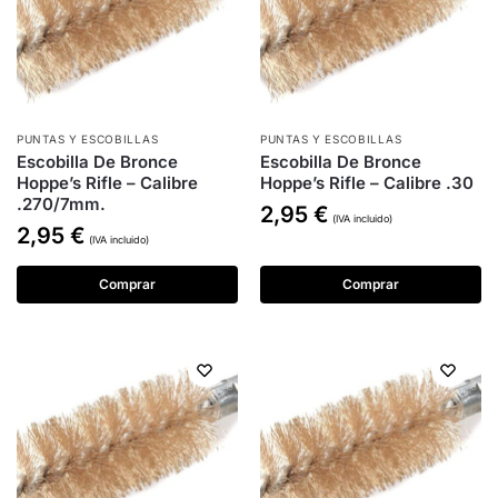
PUNTAS Y ESCOBILLAS
PUNTAS Y ESCOBILLAS
Escobilla De Bronce
Escobilla De Bronce
Hoppe’s Rifle – Calibre
Hoppe’s Rifle – Calibre .30
.270/7mm.
2,95
€
(IVA incluido)
2,95
€
(IVA incluido)
Comprar
Comprar