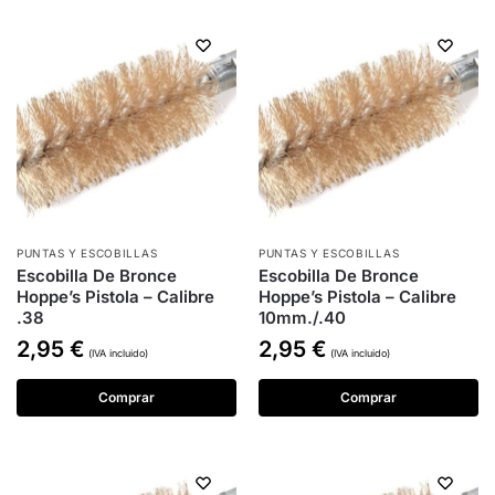
PUNTAS Y ESCOBILLAS
PUNTAS Y ESCOBILLAS
Escobilla De Bronce
Escobilla De Bronce
Hoppe’s Pistola – Calibre
Hoppe’s Pistola – Calibre
.38
10mm./.40
2,95
€
2,95
€
(IVA incluido)
(IVA incluido)
Comprar
Comprar