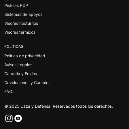
Pistolas PCP
Sistemas de apoyos
Visores nocturnos
Visores térmicos
POLÍTICAS
Política de privacidad
Avisos Legales
Garantía y Envíos
Devoluciones y Cambios
FAQs
©
2025 Caza y Defensa, Reservados todos los derechos.