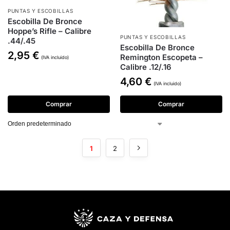
PUNTAS Y ESCOBILLAS
Escobilla De Bronce
Hoppe’s Rifle – Calibre
PUNTAS Y ESCOBILLAS
.44/.45
Escobilla De Bronce
2,95
€
Remington Escopeta –
(IVA incluido)
Calibre .12/.16
4,60
€
(IVA incluido)
Comprar
Comprar
1
2