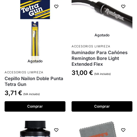
Agotado
ACCESORIOS LIMPIEZA
Iluminador Para Cañónes
Remington Bore Light
Agotado
Extended Flex
31,00
€
ACCESORIOS LIMPIEZA
(IVA incluido)
Cepillo Nailon Doble Punta
Tetra Gun
3,71
€
(IVA incluido)
Comprar
Comprar