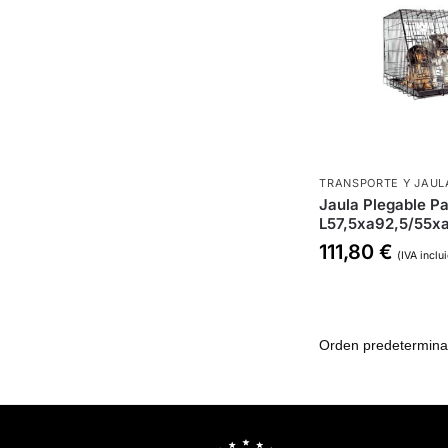
TRANSPORTE Y JAUL
Jaula Plegable P
L57,5xa92,5/55x
111,80
€
(IVA inclu