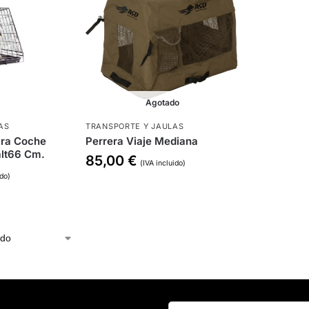
Agotado
AS
TRANSPORTE Y JAULAS
ara Coche
Perrera Viaje Mediana
alt66 Cm.
85,00
€
(IVA incluido)
ido)