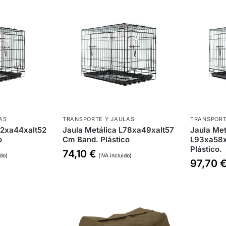
AS
TRANSPORTE Y JAULAS
TRANSPORT
62xa44xalt52
Jaula Metálica L78xa49xalt57
Jaula Met
o
Cm Band. Plástico
L93xa58x
Plástico.
74,10
€
ido)
(IVA incluido)
97,70