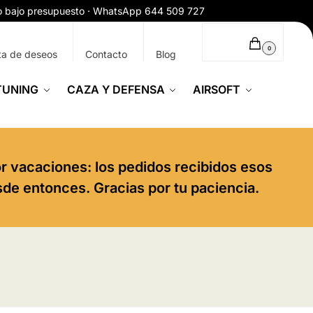
ío bajo presupuesto · WhatsApp 644 509 727
0,00
€
0
ta de deseos
Contacto
Blog
TUNING
CAZA Y DEFENSA
AIRSOFT
or vacaciones: los pedidos recibidos esos
sde entonces. Gracias por tu paciencia.