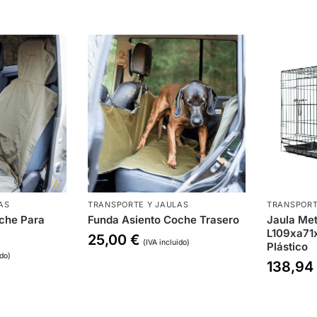
AS
TRANSPORTE Y JAULAS
TRANSPORT
che Para
Funda Asiento Coche Trasero
Jaula Met
L109xa71
25,00
€
(IVA incluido)
Plástico
ido)
138,9