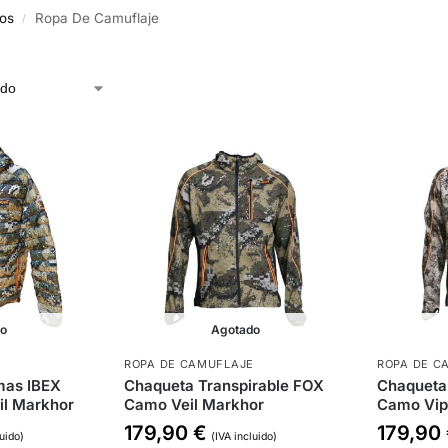
os
Ropa De Camuflaje
/
do
Agotado
E
ROPA DE CAMUFLAJE
ROPA DE C
mas IBEX
Chaqueta Transpirable FOX
Chaqueta
il Markhor
Camo Veil Markhor
Camo Vip
179,90
€
179,90
luido)
(IVA incluido)