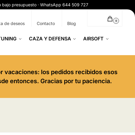
ío bajo presupuesto · WhatsApp 644 509 727
0,00
€
0
ta de deseos
Contacto
Blog
TUNING
CAZA Y DEFENSA
AIRSOFT
or vacaciones: los pedidos recibidos esos
sde entonces. Gracias por tu paciencia.