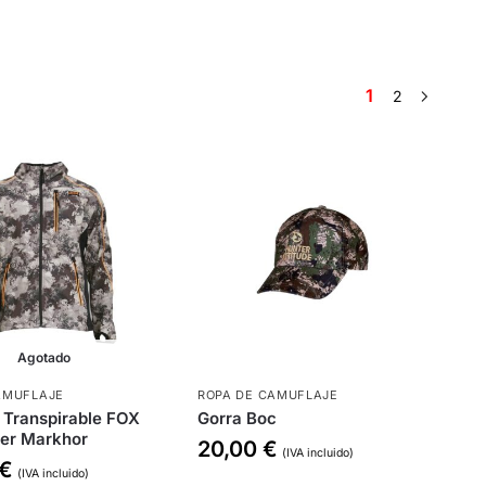
1
2
Agotado
AMUFLAJE
ROPA DE CAMUFLAJE
 Transpirable FOX
Gorra Boc
er Markhor
20,00
€
(IVA incluido)
€
(IVA incluido)