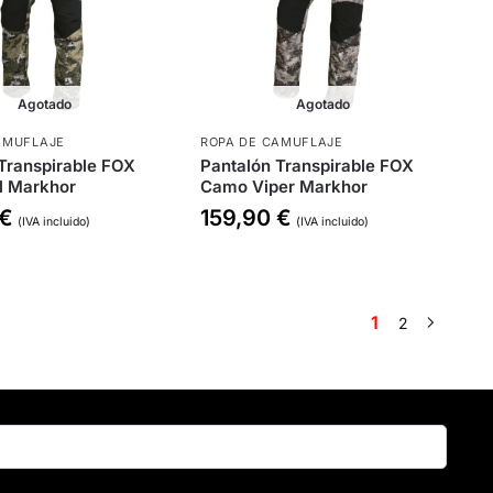
Agotado
Agotado
AMUFLAJE
ROPA DE CAMUFLAJE
Transpirable FOX
Pantalón Transpirable FOX
l Markhor
Camo Viper Markhor
€
159,90
€
(IVA incluido)
(IVA incluido)
1
2
Buscar