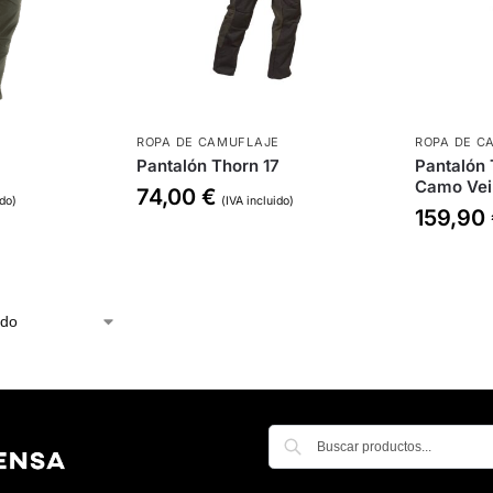
E
ROPA DE CAMUFLAJE
ROPA DE C
Pantalón Thorn 17
Pantalón 
Camo Vei
74,00
€
ido)
(IVA incluido)
159,90