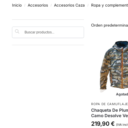
Inicio
Accesorios
Accesorios Caza
Ropa y complement
/
/
/
Buscar
Agota
ROPA DE CAMUFLAJ
Chaqueta De Plu
Camo Desolve Ve
219,90
€
(IVA inc