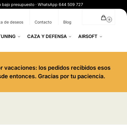
ío bajo presupuesto · WhatsApp 644 509 727
0,00
€
0
ta de deseos
Contacto
Blog
TUNING
CAZA Y DEFENSA
AIRSOFT
or vacaciones: los pedidos recibidos esos
sde entonces. Gracias por tu paciencia.