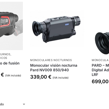
TURNOS
,
ICOS
MONOCULARES NOCTURNOS
MONOCULA
o de fusión
Monocular visión nocturna
PARD – M
Pard NV009 850/940
Digital 
0
€
LRF
339,00
€
(IVA incluido)
(IVA incluido)
699,0