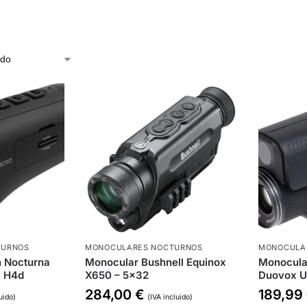
TURNOS
MONOCULARES NOCTURNOS
MONOCULA
n Nocturna
Monocular Bushnell Equinox
Monocular
l H4d
X650 – 5×32
Duovox U
284,00
€
189,99
uido)
(IVA incluido)