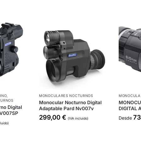
RNO
,
MONOCULARES NOCTURNOS
MONOCULA
TURNOS
Monocular Nocturno Digital
MONOCU
no Digital
Adaptable Pard Nv007v
DIGITAL
NV007SP
299,00
€
73
Desde
(IVA incluido)
luido)