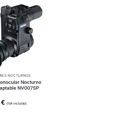
RES NOCTURNOS
onocular Nocturno
Adaptable NV007SP
0
€
(IVA incluido)