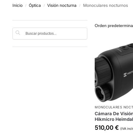
Inicio
Óptica
Visión nocturna
Monoculares nocturnos
/
/
/
Buscar
MONOCULARES NOC
Cámara De Visió
Hikmicro Heimda
510,00
€
(IVA incl