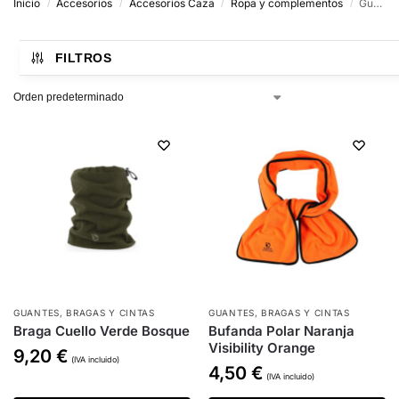
Inicio
Accesorios
Accesorios Caza
Ropa y complementos
Guantes, bragas y cintas
/
/
/
/
FILTROS
GUANTES, BRAGAS Y CINTAS
GUANTES, BRAGAS Y CINTAS
Braga Cuello Verde Bosque
Bufanda Polar Naranja
Visibility Orange
9,20
€
(IVA incluido)
4,50
€
(IVA incluido)