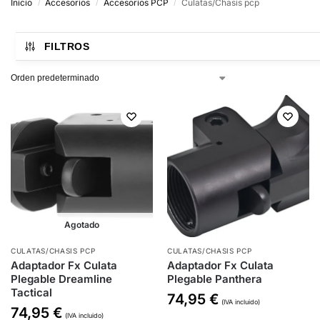
Inicio
Accesorios
Accesorios PCP
Culatas/Chasis pcp
/
/
/
FILTROS
Agotado
CULATAS/CHASIS PCP
CULATAS/CHASIS PCP
Adaptador Fx Culata
Adaptador Fx Culata
Plegable Dreamline
Plegable Panthera
Tactical
74,95
€
(IVA incluido)
74,95
€
(IVA incluido)