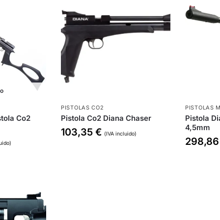
do
PISTOLAS CO2
PISTOLAS 
stola Co2
Pistola Co2 Diana Chaser
Pistola 
4,5mm
103,35
€
(IVA incluido)
298,8
uido)