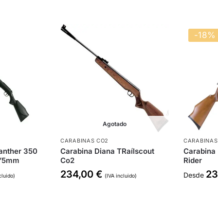
-18%
Agotado
CARABINAS CO2
CARABINAS
anther 350
Carabina Diana TRaílscout
Carabina
5’5mm
Co2
Rider
234,00
€
23
Desde
cluido)
(IVA incluido)