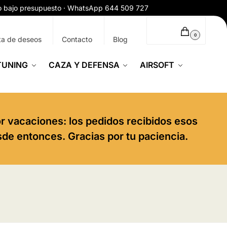
ío bajo presupuesto · WhatsApp 644 509 727
0,00
€
0
ta de deseos
Contacto
Blog
TUNING
CAZA Y DEFENSA
AIRSOFT
or vacaciones: los pedidos recibidos esos
sde entonces. Gracias por tu paciencia.