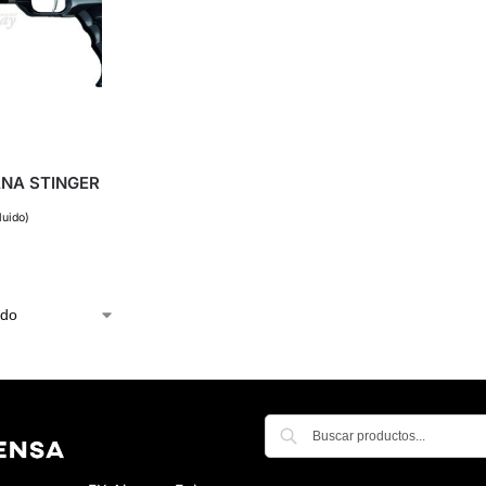
ANA STINGER
luido)