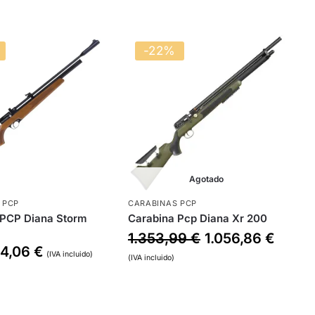
-22%
Agotado
 PCP
CARABINAS PCP
 PCP Diana Storm
Carabina Pcp Diana Xr 200
1.353,99
€
1.056,86
€
4,06
€
(IVA incluido)
(IVA incluido)