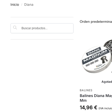
Inicio
Diana
/
Buscar
Agota
BALINES
Balines Diana M
Mm
14,96
€
(IVA inclui