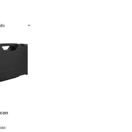
 con
uido)