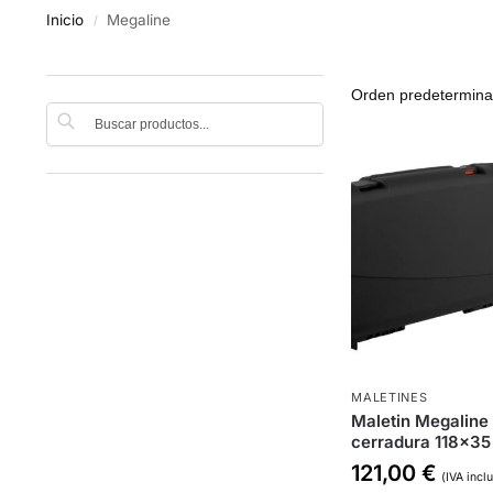
Inicio
Megaline
/
Buscar
MALETINES
Maletin Megaline
cerradura 118×35
121,00
€
(IVA incl