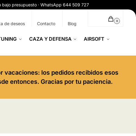
ío bajo presupuesto · WhatsApp 644 509 727
0,00
€
0
ta de deseos
Contacto
Blog
TUNING
CAZA Y DEFENSA
AIRSOFT
or vacaciones: los pedidos recibidos esos
sde entonces. Gracias por tu paciencia.