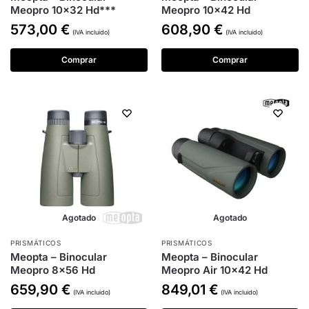
Meopro 10×32 Hd***
Meopro 10×42 Hd
573,00
€
608,90
€
(IVA incluido)
(IVA incluido)
Comprar
Comprar
Agotado
Agotado
PRISMÁTICOS
PRISMÁTICOS
Meopta – Binocular
Meopta – Binocular
Meopro 8×56 Hd
Meopro Air 10×42 Hd
659,90
€
849,01
€
(IVA incluido)
(IVA incluido)