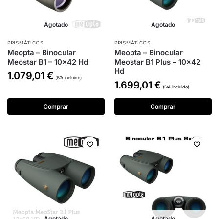
Agotado
Agotado
PRISMÁTICOS
PRISMÁTICOS
Meopta – Binocular
Meopta – Binocular
Meostar B1 – 10×42 Hd
Meostar B1 Plus – 10×42
Hd
1.079,01
€
(IVA incluido)
1.699,01
€
(IVA incluido)
Comprar
Comprar
Agotado
Agotado