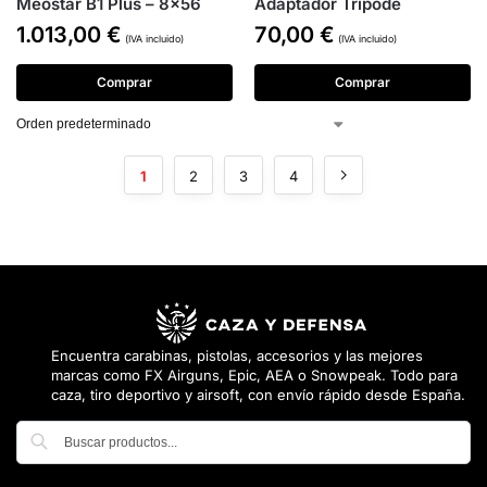
Meostar B1 Plus – 8×56
Adaptador Trípode
1.013,00
€
70,00
€
(IVA incluido)
(IVA incluido)
Comprar
Comprar
1
2
3
4
Encuentra carabinas, pistolas, accesorios y las mejores
marcas como FX Airguns, Epic, AEA o Snowpeak. Todo para
caza, tiro deportivo y airsoft, con envío rápido desde España.
Buscar