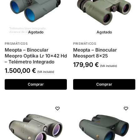
Agotado
Agotado
PRISMÁTICOS
PRISMÁTICOS
Meopta – Binocular
Meopta – Binocular
Meopro Optika Lr 10×42 Hd
Meosport 8×25
– Telémetro Integrado
179,90
€
(IVA incluido)
1.500,00
€
(IVA incluido)
Comprar
Comprar