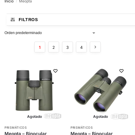
Inicio
Meopta
/
FILTROS
1
2
3
4
Agotado
Agotado
PRISMÁTICOS
PRISMÁTICOS
Meopta – Binocular
Meopta – Binocular