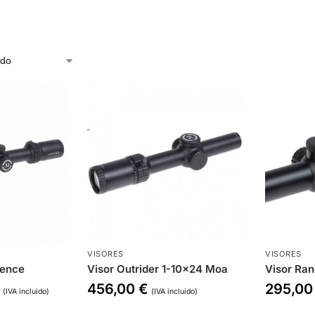
VISORES
VISORES
tence
Visor Outrider 1-10×24 Moa
Visor Ra
€
456,00
€
295,0
(IVA incluido)
(IVA incluido)