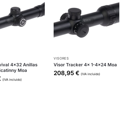
VISORES
vival 4×32 Anillas
Visor Tracker 4x 1-4×24 Moa
icatinny Moa
208,95
€
(IVA incluido)
€
(IVA incluido)