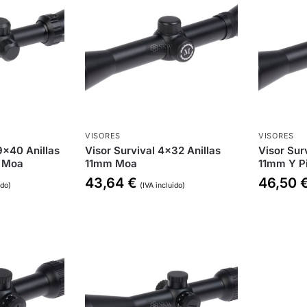
VISORES
VISORES
9×40 Anillas
Visor Survival 4×32 Anillas
Visor Sur
y Moa
11mm Moa
11mm Y P
43,64
€
46,50
ido)
(IVA incluido)