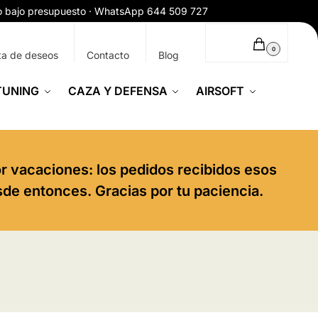
ío bajo presupuesto · WhatsApp 644 509 727
0,00
€
0
ta de deseos
Contacto
Blog
TUNING
CAZA Y DEFENSA
AIRSOFT
or vacaciones: los pedidos recibidos esos
sde entonces. Gracias por tu paciencia.