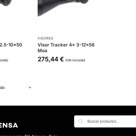
VISORES
 2.5-10×50
Visor Tracker 4x 3-12×56
Moa
275,44
€
luido)
(IVA incluido)