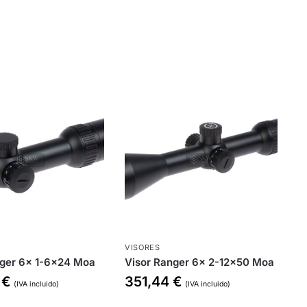
VISORES
nger 6x 1-6×24 Moa
Visor Ranger 6x 2-12×50 Moa
0
€
351,44
€
(IVA incluido)
(IVA incluido)