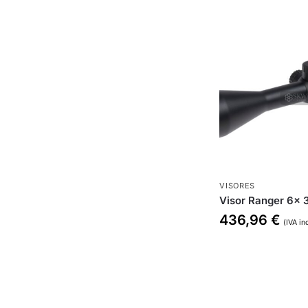
VISORES
Visor Ranger 6x
436,96
€
(IVA in