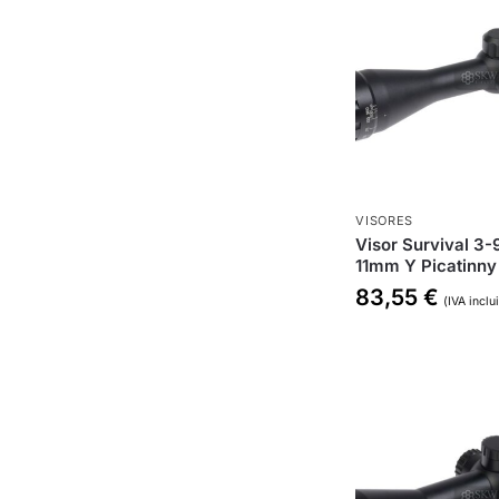
VISORES
Visor Survival 3-
11mm Y Picatinn
83,55
€
(IVA inclu