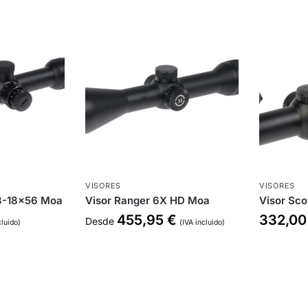
VISORES
VISORES
 3-18×56 Moa
Visor Ranger 6X HD Moa
Visor Sc
455,95
€
332,0
Desde
cluido)
(IVA incluido)