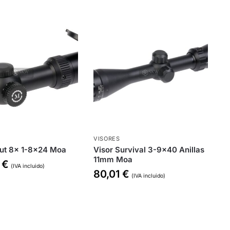
VISORES
out 8x 1-8×24 Moa
Visor Survival 3-9×40 Anillas
11mm Moa
0
€
(IVA incluido)
80,01
€
(IVA incluido)