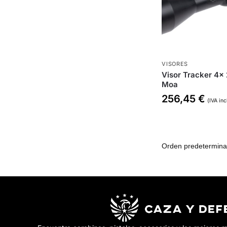
VISORES
Visor Tracker 4x
Moa
256,45
€
(IVA inc