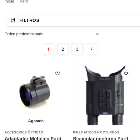
Inicio
Pard
/
FILTROS
1
2
3
Agotado
ACCESORIOS ÓPTICAS
PRISMÁTICOS NOCTURNOS
Adaptador Metálico Pard
Binocular nocturno Pard