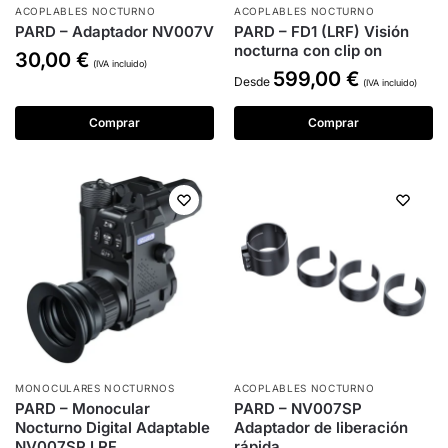
ACOPLABLES NOCTURNO
ACOPLABLES NOCTURNO
PARD – Adaptador NV007V
PARD – FD1 (LRF) Visión
nocturna con clip on
30,00
€
(IVA incluido)
599,00
€
Desde
(IVA incluido)
Comprar
Comprar
MONOCULARES NOCTURNOS
ACOPLABLES NOCTURNO
PARD – Monocular
PARD – NV007SP
Nocturno Digital Adaptable
Adaptador de liberación
NV007SP LRF
rápida