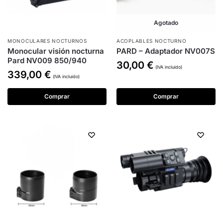
Agotado
MONOCULARES NOCTURNOS
ACOPLABLES NOCTURNO
Monocular visión nocturna
PARD – Adaptador NV007S
Pard NV009 850/940
30,00
€
(IVA incluido)
339,00
€
(IVA incluido)
Comprar
Comprar