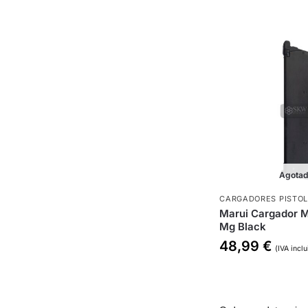
Agota
CARGADORES PISTO
Marui Cargador M
Mg Black
48,99
€
(IVA inclu