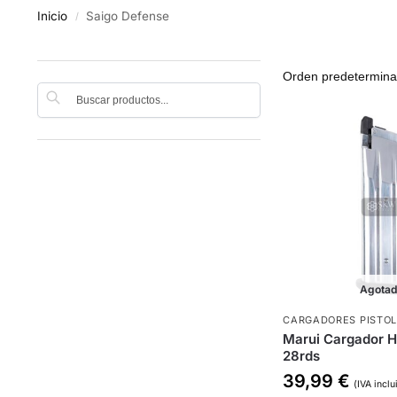
Inicio
Saigo Defense
/
Buscar
Agota
CARGADORES PISTO
Marui Cargador H
28rds
39,99
€
(IVA inclu