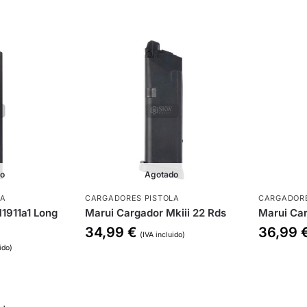
do
Agotado
LA
CARGADORES PISTOLA
CARGADORE
1911a1 Long
Marui Cargador Mkiii 22 Rds
Marui Ca
34,99
€
36,99
(IVA incluido)
ido)