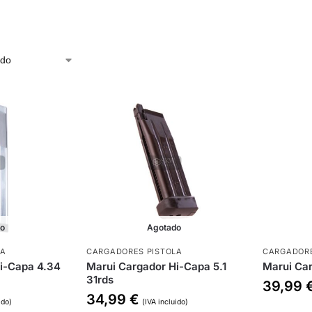
do
Agotado
LA
CARGADORES PISTOLA
CARGADORE
i-Capa 4.34
Marui Cargador Hi-Capa 5.1
Marui Car
31rds
39,99
34,99
€
ido)
(IVA incluido)