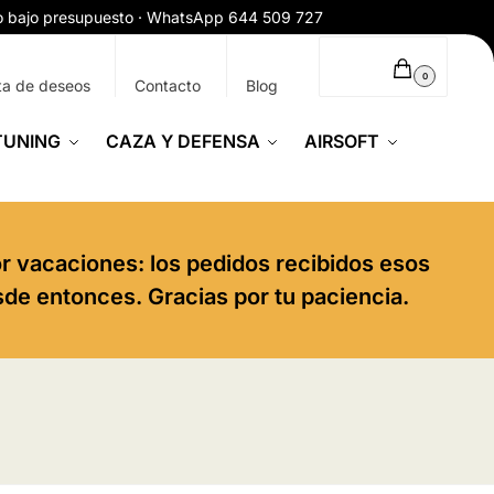
ío bajo presupuesto · WhatsApp 644 509 727
0,00
€
0
ta de deseos
Contacto
Blog
TUNING
CAZA Y DEFENSA
AIRSOFT
or vacaciones: los pedidos recibidos esos
sde entonces. Gracias por tu paciencia.