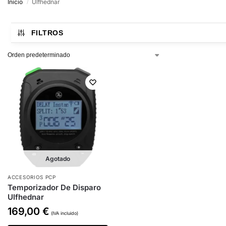
Inicio
Ulfhednar
/
FILTROS
Agotado
ACCESORIOS PCP
Temporizador De Disparo
Ulfhednar
169,00
€
(IVA incluido)