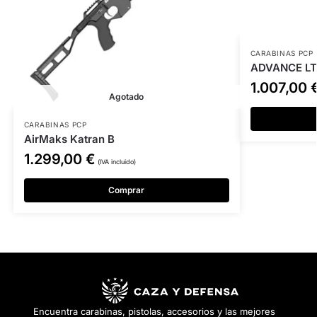
CARABINAS PCP
ADVANCE LT
1.007,00
Agotado
CARABINAS PCP
AirMaks Katran B
1.299,00
€
(IVA incluido)
Comprar
Encuentra carabinas, pistolas, accesorios y las mejores