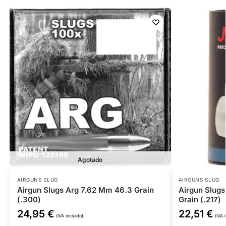
Agotado
AIRGUNS SLUG
AIRGUNS SLUG
Airgun Slugs Arg 7.62 Mm 46.3 Grain
Airgun Slugs
(.300)
Grain (.217)
24,95
€
22,51
€
(IVA incluido)
(IVA 