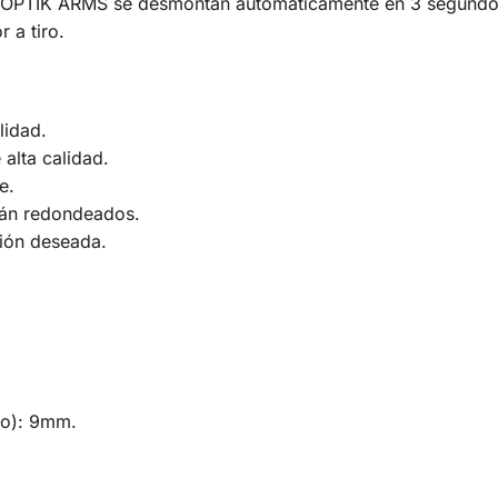
e OPTIK ARMS se desmontan automáticamente en 3 segundos
 a tiro.
lidad.
 alta calidad.
e.
tán redondeados.
ción deseada.
ubo): 9mm.