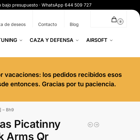
ío bajo presupuesto · WhatsApp 644 509 727
0,00
€
0
ta de deseos
Contacto
Blog
TUNING
CAZA Y DEFENSA
AIRSOFT
or vacaciones: los pedidos recibidos esos
sde entonces. Gracias por tu paciencia.
] – Bh9
las Picatinny
k Arms Qr