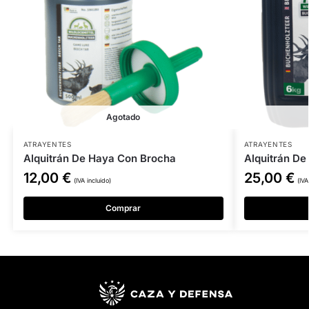
Agotado
ATRAYENTES
ATRAYENTES
Alquitrán De Haya Con Brocha
Alquitrán De
12,00
€
25,00
€
(IVA incluido)
(IVA
Comprar