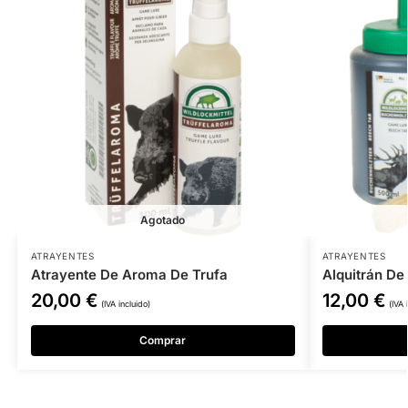
Agotado
ATRAYENTES
ATRAYENTES
Atrayente De Aroma De Trufa
Alquitrán D
20,00
€
12,00
€
(IVA incluido)
(IVA 
Comprar