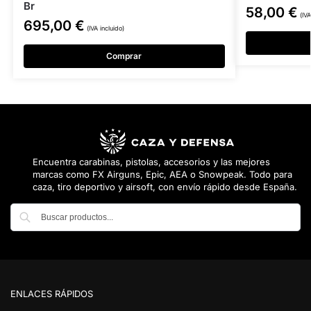
Br
58,00
€
(IVA
695,00
€
(IVA incluido)
Comprar
Encuentra carabinas, pistolas, accesorios y las mejores
marcas como FX Airguns, Epic, AEA o Snowpeak. Todo para
caza, tiro deportivo y airsoft, con envío rápido desde España.
Buscar
ENLACES RÁPIDOS