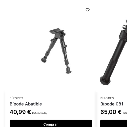
BÍPODES
BÍPODES
Bípode Abatible
Bípode 081
40,99
€
65,00
€
(IVA incluido)
(IVA
Comprar