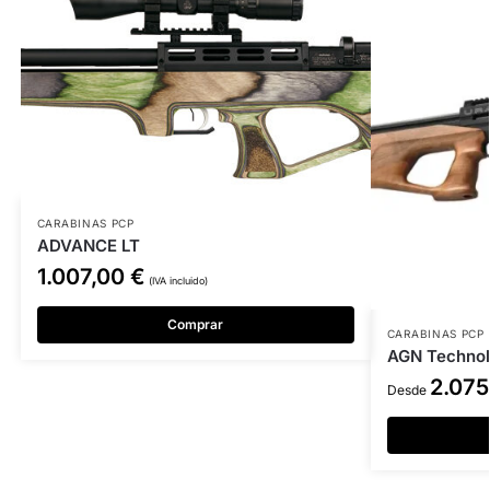
CARABINAS PCP
ADVANCE LT
1.007,00
€
(IVA incluido)
Comprar
CARABINAS PCP
AGN Technol
2.07
Desde