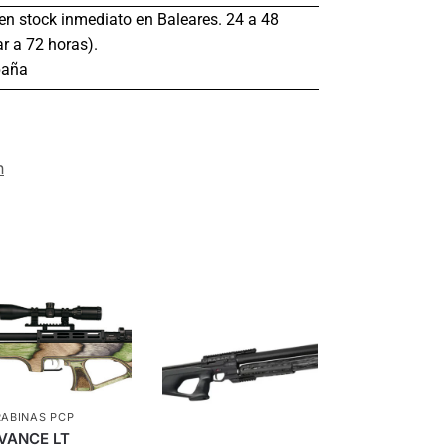
s en stock inmediato en Baleares. 24 a 48
r a 72 horas).
paña
n
ABINAS PCP
VANCE LT