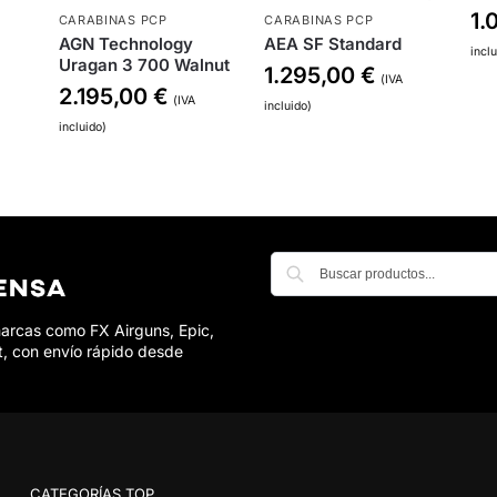
1.
CARABINAS PCP
CARABINAS PCP
AGN Technology
AEA SF Standard
incl
Uragan 3 700 Walnut
1.295,00
€
(IVA
2.195,00
€
(IVA
incluido)
incluido)
marcas como FX Airguns, Epic,
t, con envío rápido desde
CATEGORÍAS TOP