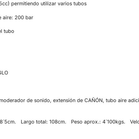
cc) permitiendo utilizar varios tubos
 aire: 200 bar
l tubo
UGLO
erador de sonido, extensión de CAÑÓN, tubo aire adicion
 58´5cm. Largo total: 108cm. Peso aprox.: 4´100kgs. Vel