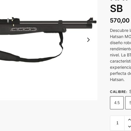
SB
570,0
Descubre l
Hatsan MOD
diseño rob
rendimient
nivel. La 
caracterís
experienci
perfecta d
Hatsan.
CALIBRE
:
4.5