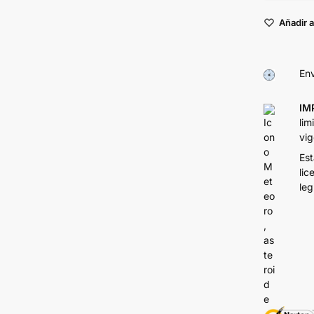
Añadir a
Env
IM
lim
vig
Est
lic
leg