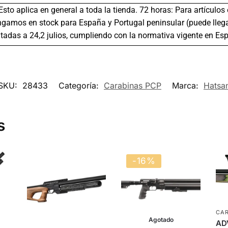
 Esto aplica en general a toda la tienda. 72 horas: Para artículo
gamos en stock para España y Portugal peninsular (puede llega
tadas a 24,2 julios, cumpliendo con la normativa vigente en Es
SKU:
28433
Categoría:
Carabinas PCP
Marca:
Hatsa
s
-16%
CAR
Agotado
AD