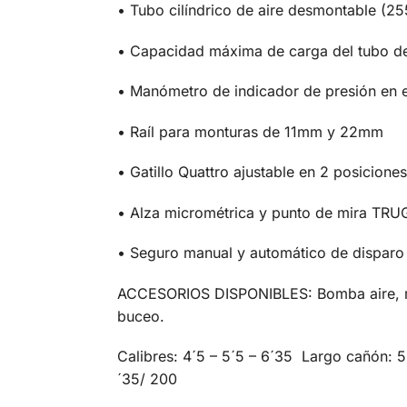
• Tubo cilíndrico de aire desmontable (255
• Capacidad máxima de carga del tubo de
• Manómetro de indicador de presión en e
• Raíl para monturas de 11mm y 22mm
• Gatillo Quattro ajustable en 2 posiciones
• Alza micrométrica y punto de mira TR
• Seguro manual y automático de disparo
ACCESORIOS DISPONIBLES: Bomba aire, mod
buceo.
Calibres: 4´5 – 5´5 – 6´35 Largo cañón:
´35/ 200