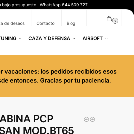
ío bajo presupuesto · WhatsApp 644 509 727
0,00
€
0
ta de deseos
Contacto
Blog
TUNING
CAZA Y DEFENSA
AIRSOFT
or vacaciones: los pedidos recibidos esos
sde entonces. Gracias por tu paciencia.
ABINA PCP
SAN MOD.BT65