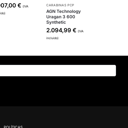
007,00
€
CARABINAS PCP
(IVA
AGN Technology
uido)
Uragan 3 600
Synthetic
2.094,99
€
(IVA
incluido)
Buscar
POLÍTICAS