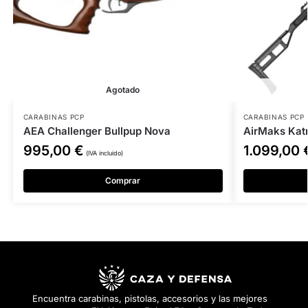
Agotado
CARABINAS PCP
CARABINAS PCP
AEA Challenger Bullpup Nova
AirMaks Kat
995,00
€
1.099,00
(IVA incluido)
Comprar
Encuentra carabinas, pistolas, accesorios y las mejores