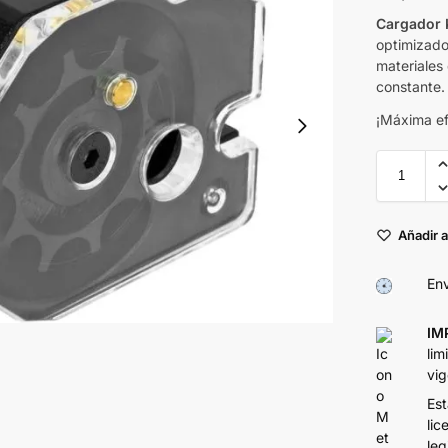
Cargador 
optimizado
materiales
constante.
¡Máxima ef
Añadir a
Env
IM
lim
vig
Est
lic
leg