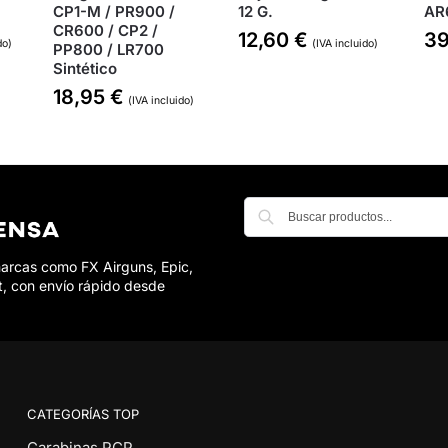
CP1-M / PR900 /
12 G.
AR
CR600 / CP2 /
12,60
€
3
do)
(IVA incluido)
PP800 / LR700
Sintético
18,95
€
(IVA incluido)
marcas como FX Airguns, Epic,
t, con envío rápido desde
CATEGORÍAS TOP
Carabinas PCP