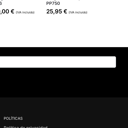
6
PP750
9,00
€
25,95
€
(IVA incluido)
(IVA incluido)
Buscar
POLÍTICAS
Política de privacidad