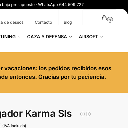
ío bajo presupuesto · WhatsApp 644 509 727
0,00
€
0
ta de deseos
Contacto
Blog
TUNING
CAZA Y DEFENSA
AIRSOFT
or vacaciones: los pedidos recibidos esos
sde entonces. Gracias por tu paciencia.
ador Karma Sls
€
(IVA incluido)