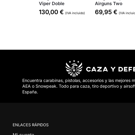
Viper Doble
Airguns Two
130,00
€
69,95
€
(IVA incluido)
(IVA inclui
Encuentra carabinas, pistolas, accesorios y las mejores 
AEA o Snowpeak. Todo para caza, tiro deportivo y airsof
España.
ENLACES RÁPIDOS
Mi cuenta