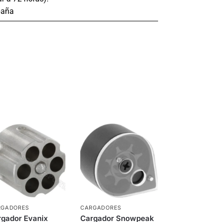
paña
RGADORES
CARGADORES
rgador Evanix
Cargador Snowpeak