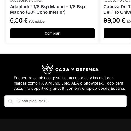
ACCESORIOS CARGA
ACCESORIOS CA
Adaptador 1/8 Bsp Macho – 1/8 Bsp
Cabeza De Tr
Macho (60º Cono Interior)
De Tiro Univ
6,50
€
99,00
€
(IVA incluido)
(IVA
Comprar
Encuentra carabinas, pistolas, accesorios y las mejores
marcas como FX Airguns, Epic, AEA o Snowpeak. Todo para
caza, tiro deportivo y airsoft, con envío rápido desde España.
Buscar