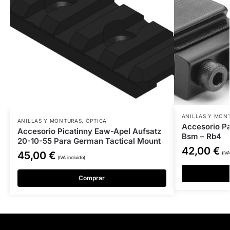
ANILLAS Y MON
ANILLAS Y MONTURAS
,
ÓPTICA
Accesorio P
Accesorio Picatinny Eaw-Apel Aufsatz
Bsm – Rb4
20-10-55 Para German Tactical Mount
42,00
€
45,00
€
(IVA
(IVA incluido)
Comprar