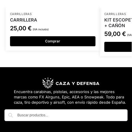
CARRILLERAS
CARRILLERAS
CARRILLERA
KIT ESCOPET
+ CAÑÓN
25,00
€
(IVA incluido)
59,00
€
(IVA
Comprar
Encuentra carabinas, pistolas, accesorios y las mejores
marcas como FX Airguns, Epic, AEA o Snowpeak. Todo para
caza, tiro deportivo y airsoft, con envío rápido desde España.
Buscar