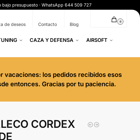
ío bajo presupuesto · WhatsApp 644 509 727
0,00
€
0
ta de deseos
Contacto
Blog
TUNING
CAZA Y DEFENSA
AIRSOFT
or vacaciones: los pedidos recibidos esos
sde entonces. Gracias por tu paciencia.
LECO CORDEX
DE