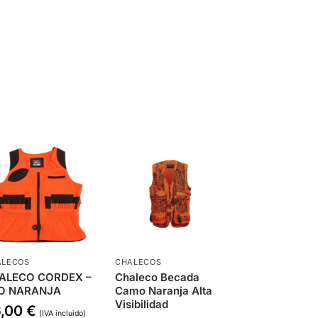
ALECOS
CHALECOS
ALECO CORDEX –
Chaleco Becada
O NARANJA
Camo Naranja Alta
Visibilidad
6,00
€
(IVA incluido)