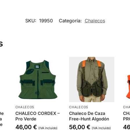
SKU:
19950
Categoría:
Chalecos
s
CHALECOS
CHALECOS
CH
De
CHALECO CORDEX –
Chaleco De Caza
CH
a
Pro Verde
Free-Hunt Algodón
PR
re
46,00
€
56,00
€
4
(IVA incluido)
(IVA incluido)