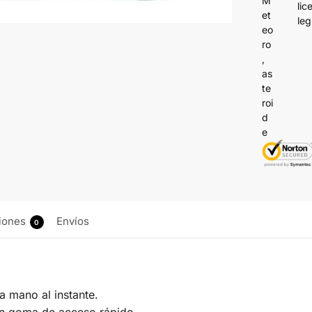
lic
leg
iones
Envíos
0
 a mano al instante.