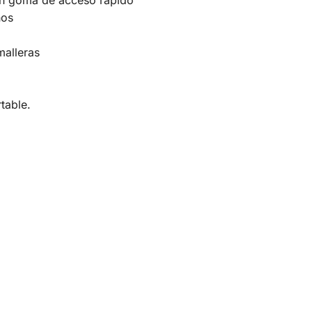
on goma de acceso rápido
hos
malleras
table.