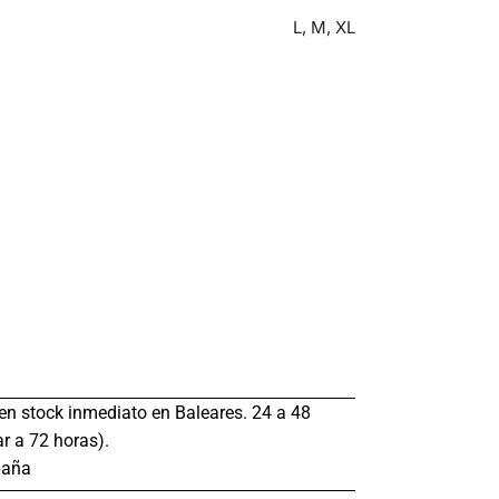
L, M, XL
s en stock inmediato en Baleares. 24 a 48
r a 72 horas).
paña