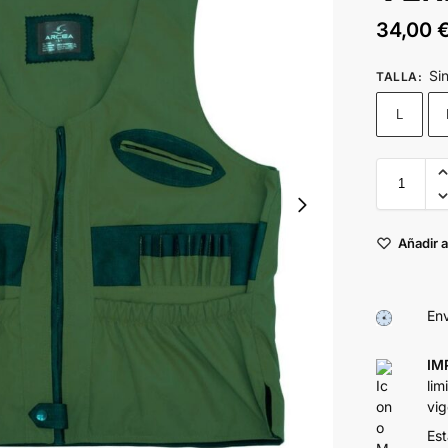
34,00
Si
TALLA
:
L
Añadir a
Env
IM
lim
vig
Est