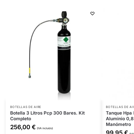
BOTELLAS DE AIRE
BOTELLAS DE AI
Botella 3 Litros Pcp 300 Bares. Kit
Tanque Hpa 
Completo
Aluminio 0,8
Manómetro
256,00
€
(IVA incluido)
99,95
€
(IVA