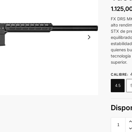
1.125,0
FX DRS MKI
alto rendi
STX de pre
equilibrad
estabilida
quienes bu
tecnología
superior.
CALIBRE
:
4.5
Dispon