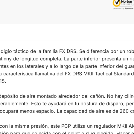
odigio táctico de la familia FX DRS. Se diferencia por un 
tinny de longitud completa. La parte inferior presenta un r
es en los laterales y a lo largo de la parte inferior del 
a característica llamativa del FX DRS MKII Tactical Standar
15.
depósito de aire montado alrededor del cañón. No hay cilind
iderablemente. Esto te ayudará en tu postura de disparo, per
 ocupará menos espacio. La capacidad de aire es de 260 c
on la misma presión, este PCP utiliza un regulador MKII AM
resión para que coincida con el pellet o slug elegido. Hacer