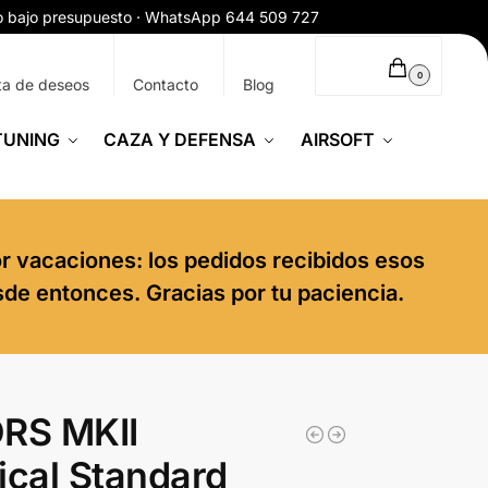
ío bajo presupuesto · WhatsApp 644 509 727
0,00
€
0
ta de deseos
Contacto
Blog
TUNING
CAZA Y DEFENSA
AIRSOFT
or vacaciones: los pedidos recibidos esos
sde entonces. Gracias por tu paciencia.
DRS MKII
ical Standard