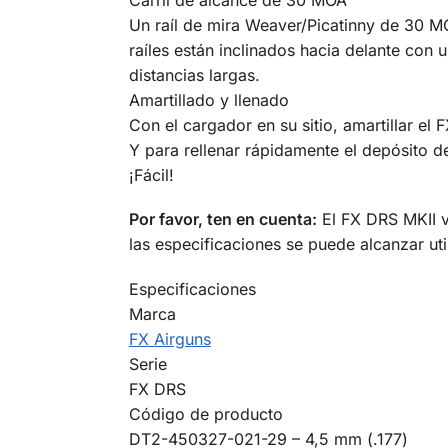
Carril de alcance de 30 MOA
Un raíl de mira Weaver/Picatinny de 30 M
raíles están inclinados hacia delante con
distancias largas.
Amartillado y llenado
Con el cargador en su sitio, amartillar el 
Y para rellenar rápidamente el depósito d
¡Fácil!
Por favor, ten en cuenta:
El FX DRS MKII v
las especificaciones se puede alcanzar util
Especificaciones
Marca
FX Airguns
Serie
FX DRS
Código de producto
DT2-450327-021-29 – 4,5 mm (.177)