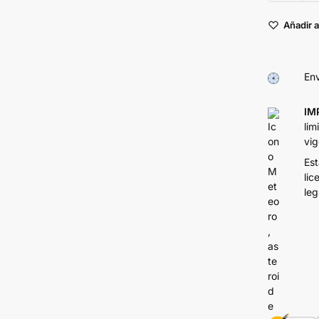
Añadir a
Env
IM
lim
vig
Est
lic
leg