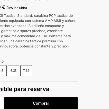
0
€
(IVA incluido)
I Tactical Standard: carabina PCP táctica de
miento equipada con sistema AMP MKII y cañón
cisión avanzada. Su diseño compacto y
o garantiza disparos precisos, excelente
d y máxima comodidad de uso. Perfecta para
scan una carabina táctica premium con
 innovadora, potencia constante y precisión
4.5
5.5
6.35
7.62
ible para reserva
Comprar