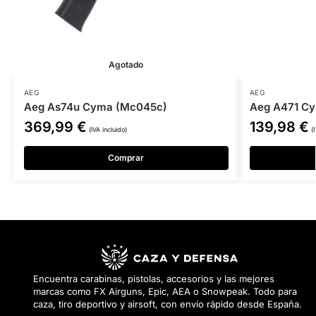
Agotado
AEG
AEG
Aeg As74u Cyma (Mc045c)
Aeg A471 C
369,99
€
139,98
€
(IVA incluido)
(
Comprar
Encuentra carabinas, pistolas, accesorios y las mejores
marcas como FX Airguns, Epic, AEA o Snowpeak. Todo para
caza, tiro deportivo y airsoft, con envío rápido desde España.