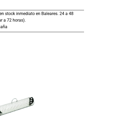
s en stock inmediato en Baleares. 24 a 48
r a 72 horas).
paña