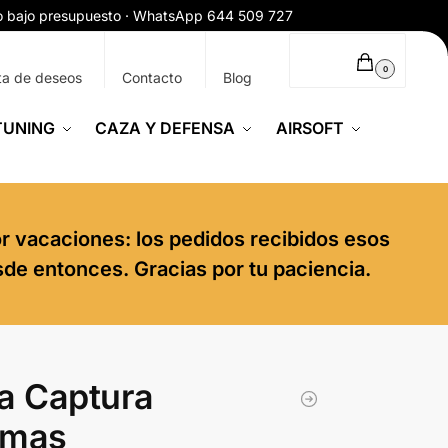
ío bajo presupuesto · WhatsApp 644 509 727
0,00
€
0
ta de deseos
Contacto
Blog
TUNING
CAZA Y DEFENSA
AIRSOFT
or vacaciones: los pedidos recibidos esos
sde entonces. Gracias por tu paciencia.
a Captura
omas