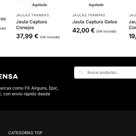
Agotado
Agotado
JAULAS TRAMPAS
JAULAS TRAMPAS
JAU
ros
Jaula Captura
Jaula Captura Gatos
Jau
Conejos
Co
uido)
42,00
€
(IVA incluido)
37,99
€
19
(IVA incluido)
marcas como FX Airguns, Epic,
t, con envío rápido desde
CATEGORÍAS TOP