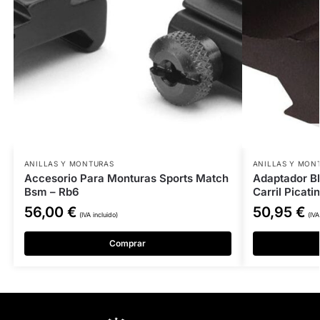
ANILLAS Y MONTURAS
ANILLAS Y MON
Accesorio Para Monturas Sports Match
Adaptador B
Bsm – Rb6
Carril Picati
56,00
€
50,95
€
(IVA incluido)
(IVA
Comprar