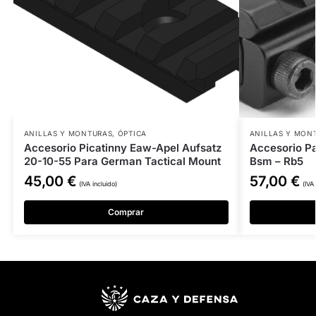
ANILLAS Y MONTURAS
,
ÓPTICA
ANILLAS Y MON
Accesorio Picatinny Eaw-Apel Aufsatz
Accesorio P
20-10-55 Para German Tactical Mount
Bsm – Rb5
45,00
€
57,00
€
(IVA incluido)
(IVA
Comprar