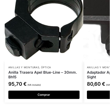
ANILLAS Y MONTURAS
,
ÓPTICA
ANILLAS Y MON
Anilla Trasera Apel Blue-Line – 30mm.
Adaptador Ap
Bh15
Sight
95,70
€
80,60
€
(IVA incluido)
(IVA
Comprar