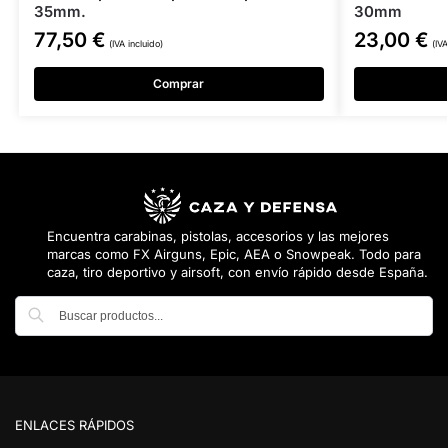
35mm.
30mm
77,50
€
23,00
€
(IVA incluido)
(IVA
Comprar
Encuentra carabinas, pistolas, accesorios y las mejores
marcas como FX Airguns, Epic, AEA o Snowpeak. Todo para
caza, tiro deportivo y airsoft, con envío rápido desde España.
Buscar
ENLACES RÁPIDOS