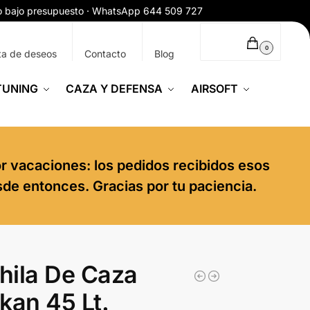
ío bajo presupuesto · WhatsApp 644 509 727
0,00
€
0
ta de deseos
Contacto
Blog
TUNING
CAZA Y DEFENSA
AIRSOFT
or vacaciones: los pedidos recibidos esos
sde entonces. Gracias por tu paciencia.
hila De Caza
kan 45 Lt.