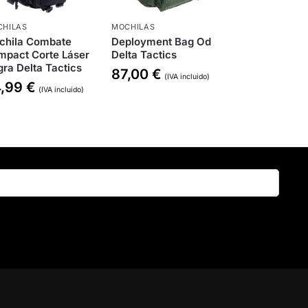
HILAS
MOCHILAS
chila Combate
Deployment Bag Od
mpact Corte Láser
Delta Tactics
ra Delta Tactics
87,00
€
(IVA incluido)
4,99
€
(IVA incluido)
Buscar