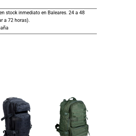
s en stock inmediato en Baleares. 24 a 48
r a 72 horas).
paña