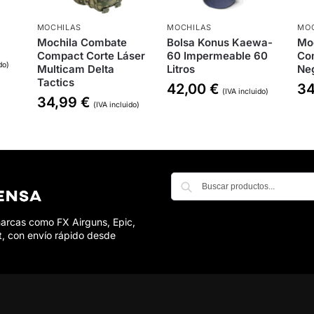
MOCHILAS
MOCHILAS
MOC
Mochila Combate
Bolsa Konus Kaewa-
Mo
Compact Corte Láser
60 Impermeable 60
Co
do)
Multicam Delta
Litros
Neg
Tactics
42,00
€
3
(IVA incluido)
34,99
€
(IVA incluido)
marcas como FX Airguns, Epic,
t, con envío rápido desde