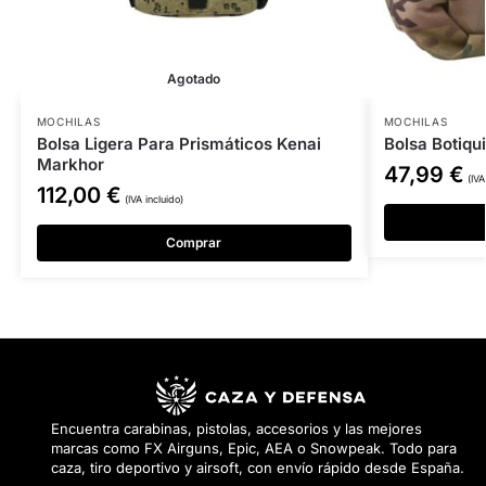
Agotado
MOCHILAS
MOCHILAS
Bolsa Ligera Para Prismáticos Kenai
Bolsa Botiq
Markhor
47,99
€
(IVA
112,00
€
(IVA incluido)
Comprar
Encuentra carabinas, pistolas, accesorios y las mejores
marcas como FX Airguns, Epic, AEA o Snowpeak. Todo para
caza, tiro deportivo y airsoft, con envío rápido desde España.