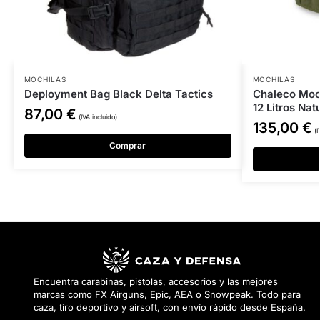
MOCHILAS
MOCHILAS
Deployment Bag Black Delta Tactics
Chaleco Moc
12 Litros Nat
87,00
€
(IVA incluido)
135,00
€
(I
Comprar
Encuentra carabinas, pistolas, accesorios y las mejores
marcas como FX Airguns, Epic, AEA o Snowpeak. Todo para
caza, tiro deportivo y airsoft, con envío rápido desde España.