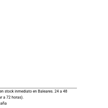
s en stock inmediato en Baleares. 24 a 48
r a 72 horas).
paña