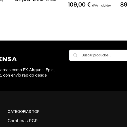
do)
(IVA incluido)
109,00
€
8
(IVA incluido)
marcas como FX Airguns, Epic,
t, con envío rápido desde
CATEGORÍAS TOP
Carabinas PCP