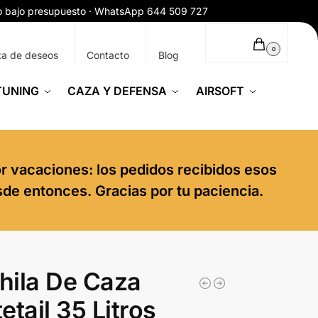
ío bajo presupuesto · WhatsApp 644 509 727
0,00
€
0
ta de deseos
Contacto
Blog
TUNING
CAZA Y DEFENSA
AIRSOFT
or vacaciones: los pedidos recibidos esos
sde entonces. Gracias por tu paciencia.
hila De Caza
etail 35 Litros