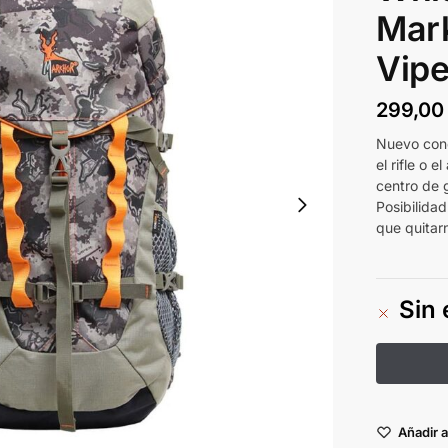
Mar
Vipe
299,0
Nuevo conc
el rifle o 
centro de 
Posibilida
que quitarn
Sin 
Añadir a