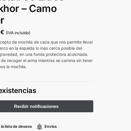
khor – Camo
r
0
€
(IVA incluido)
epto de mochila de caza que nos permite llevar
el arco en la espalda lo más cerca posible del
gravedad, en una funda protectora acolchada.
d de recoger el arma mientras se camina sin tener
os la mochila.
existencias
 la lista de deseos
Envíos