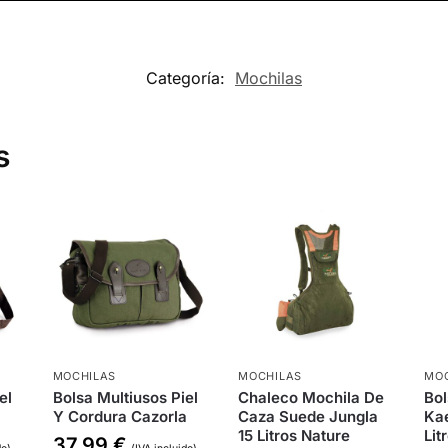
Categoría:
Mochilas
s
MOCHILAS
MOCHILAS
MOC
el
Bolsa Multiusos Piel
Chaleco Mochila De
Bol
Y Cordura Cazorla
Caza Suede Jungla
Ka
15 Litros Nature
Lit
37,99
€