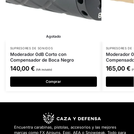
Agotado
SUPRESORES DE SONIDOS
SUPRESORES DE
Moderador 0dB Corto con
Moderador 0
Compensador de Boca Negro
Compensador
140,00
€
165,00
€
(IVA incluido)
(I
Comprar
Encuentra carabinas, pistolas, accesorios y las mejores
marcas como FX Airguns, Epic, AEA o Snowpeak. Todo para