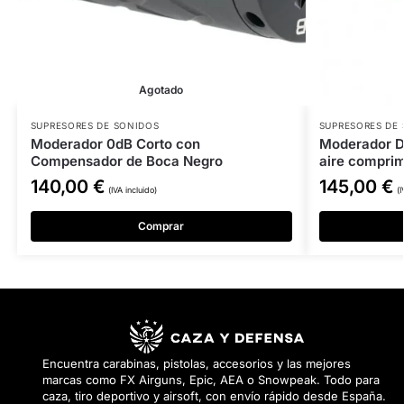
Agotado
SUPRESORES DE SONIDOS
SUPRESORES DE
Moderador 0dB Corto con
Moderador D
Compensador de Boca Negro
aire compri
140,00
€
145,00
€
(IVA incluido)
(I
Comprar
Encuentra carabinas, pistolas, accesorios y las mejores
marcas como FX Airguns, Epic, AEA o Snowpeak. Todo para
caza, tiro deportivo y airsoft, con envío rápido desde España.