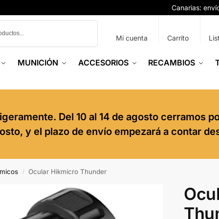
Canarias: env
Buscar
Mi cuenta
Carrito
Lis
MUNICIÓN
ACCESORIOS
RECAMBIOS
igeramente. Del 10 al 14 de agosto cerramos p
agosto, y el plazo de envío empezará a contar de
rmicos
Ocular Hikmicro Thunder
/
Ocul
Thu