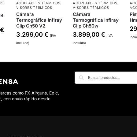
OS
ACOPLABLES TÉRMICOS
,
ACOPLABLES TÉRMICOS
,
ACO
VISORES TÉRMICOS
VISORES TÉRMICOS
ACO
Cámara
Cámara
Pis
TB
Termográfica Infiray
Termográfica Infiray
Hm
Clip Ch50 V2
Clip Ch50w
2
€
3.299,00
€
3.899,00
€
(IVA
(IVA
incl
incluido)
incluido)
marcas como FX Airguns, Epic,
t, con envío rápido desde