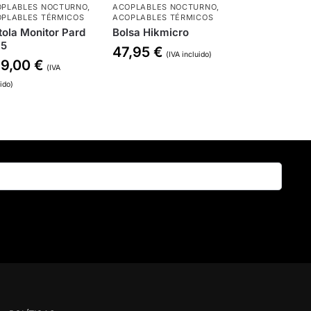
PLABLES NOCTURNO
,
ACOPLABLES NOCTURNO
,
PLABLES TÉRMICOS
ACOPLABLES TÉRMICOS
tola Monitor Pard
Bolsa Hikmicro
5
47,95
€
(IVA incluido)
99,00
€
(IVA
uido)
Buscar