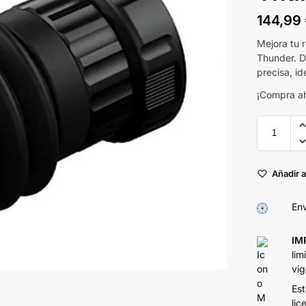
144,99
Mejora tu 
Thunder. D
precisa, id
¡Compra aho
Añadir a
Env
IM
lim
vig
Est
lic