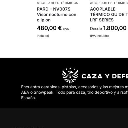
ACOPLABLES TÉRMICOS
ACOPLABLES TÉRMIC
PARD – NV007S
ACOPLABLE
Visor nocturno con
TÉRMICO GUIDE 
clip on
LRF SERIES
480,00
€
1.800,00
Desde
(IVA
incluido)
(IVA incluido)
Encuentra carabinas, pistolas, accesorios y las mejores 
AEA o Snowpeak. Todo para caza, tiro deportivo y airsof
España.