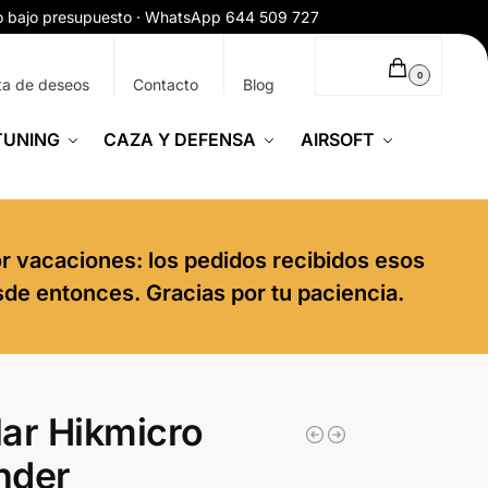
ío bajo presupuesto · WhatsApp 644 509 727
0,00
€
0
ta de deseos
Contacto
Blog
TUNING
CAZA Y DEFENSA
AIRSOFT
or vacaciones: los pedidos recibidos esos
sde entonces. Gracias por tu paciencia.
ar Hikmicro
nder