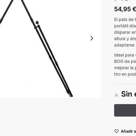
54,95
El palo de 
portátil d
disparar e
altura y án
adaptarse a
Ideal para 
BOG de pie
mejorar la 
tiro en pos
Sin 
Añadir a