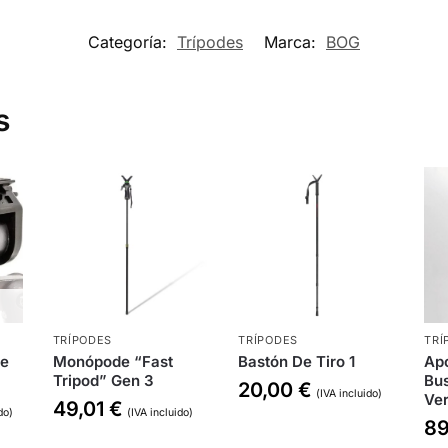
Categoría:
Trípodes
Marca:
BOG
s
TRÍPODES
TRÍPODES
TRÍ
de
Monópode “Fast
Bastón De Tiro 1
Apo
Tripod” Gen 3
Bus
20,00
€
(IVA incluido)
Ve
49,01
€
do)
(IVA incluido)
8