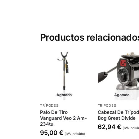
Productos relacionado
Agotado
Agotado
TRÍPODES
TRÍPODES
Palo De Tiro
Cabezal De Trípo
Vanguard Veo 2 Am-
Bog Great Divide
234tu
62,94
€
(IVA inclui
95,00
€
(IVA incluido)