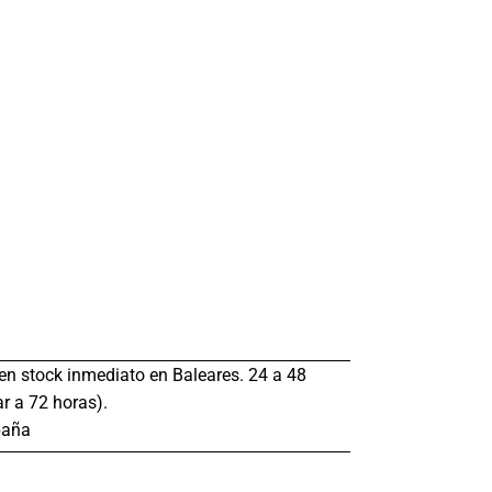
s en stock inmediato en Baleares. 24 a 48
r a 72 horas).
paña