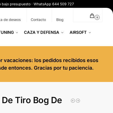
ío bajo presupuesto · WhatsApp 644 509 727
0,00
€
0
ta de deseos
Contacto
Blog
TUNING
CAZA Y DEFENSA
AIRSOFT
or vacaciones: los pedidos recibidos esos
sde entonces. Gracias por tu paciencia.
 De Tiro Bog De