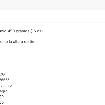
 solo 450 gramos (16 oz).
te la altura de tiro.
OG
35565
luminio
egro
90
55