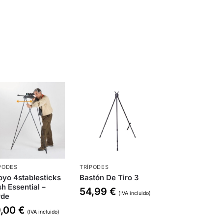
PODES
TRÍPODES
yo 4stablesticks
Bastón De Tiro 3
h Essential –
54,99
€
(IVA incluido)
rde
9,00
€
(IVA incluido)