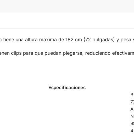
io tiene una altura máxima de 182 cm (72 pulgadas) y pesa
ienen clips para que puedan plegarse, reduciendo efectivamen
Especificaciones
B
7
A
N
9
4