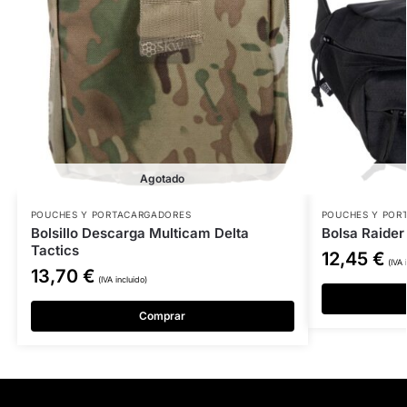
Agotado
POUCHES Y PORTACARGADORES
POUCHES Y POR
Bolsillo Descarga Multicam Delta
Bolsa Raider
Tactics
12,45
€
(IVA 
13,70
€
(IVA incluido)
Comprar