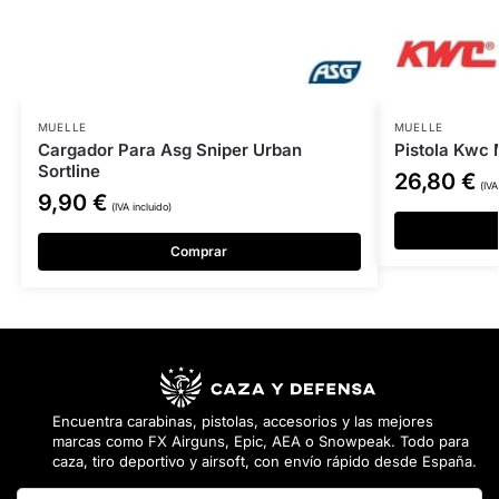
MUELLE
MUELLE
Cargador Para Asg Sniper Urban
Pistola Kwc
Sortline
26,80
€
(IVA
9,90
€
(IVA incluido)
Comprar
Encuentra carabinas, pistolas, accesorios y las mejores
marcas como FX Airguns, Epic, AEA o Snowpeak. Todo para
caza, tiro deportivo y airsoft, con envío rápido desde España.
Buscar