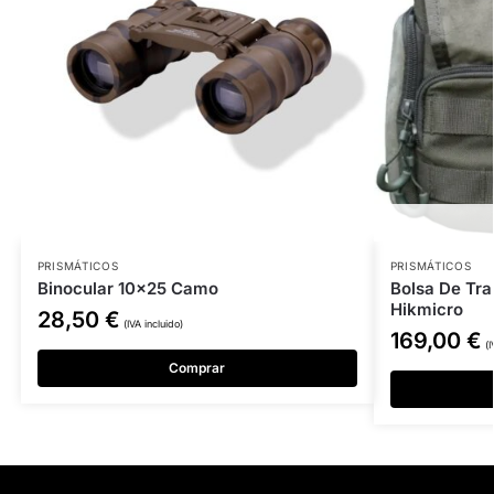
PRISMÁTICOS
PRISMÁTICOS
Binocular 10×25 Camo
Bolsa De Tra
Hikmicro
28,50
€
(IVA incluido)
169,00
€
(I
Comprar