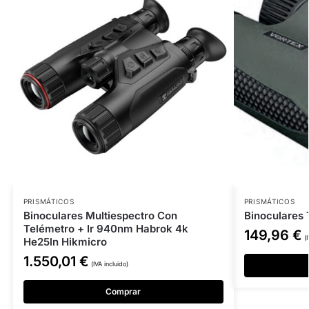
PRISMÁTICOS
PRISMÁTICOS
Binoculares Multiespectro Con
Binoculares
Telémetro + Ir 940nm Habrok 4k
149,96
€
(
He25ln Hikmicro
1.550,01
€
(IVA incluido)
Comprar